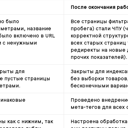
После окончания раб
но было
Все страницы фильтр
аметрами, название
пробега) стали ЧПУ (
 было включено в URL
корректной структуро
и с ненужными
всех старых страниц 
редиректы на новые д
прочих показателей).
крыты для
Закрыты для индекса
ые пустые страницы
без выборки товаров,
метрами.
бесконечными вариан
динаковые
Проведено внедрени
мета-тегов для всех 
ы как с нижним, так
Настроена обработка