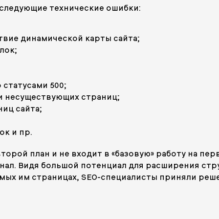
 следующие технические ошибки:
ствие динамической карты сайта;
лок;
 статусами 500;
и несуществующих страниц;
ниц сайта;
к и пр.
торой план и не входит в «базовую» работу на пер
онал. Видя большой потенциал для расширения ст
мых им страницах, SEO-специалисты приняли реше