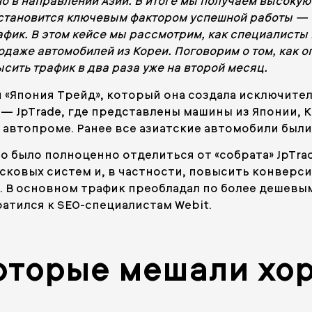
но в направлении Азии. В итоге мы получаем высоку
становится ключевым фактором успешной работы — 
афик. В этом кейсе мы рассмотрим, как специалист
одаже автомобилей из Кореи. Поговорим о том, как 
сить трафик в два раза уже на второй месяц.
и «Япония Трейд», который она создала исключите
а — JpTrade, где представлены машины из Японии, 
автопроме. Ранее все азиатские автомобили были 
о было полноценно отделиться от «собрата» JpTrad
исковых систем и, в частности, повысить конверс
. В основном трафик преобладал по более дешевым
ратился к SEO-специалистам Webit.
оторые мешали хо