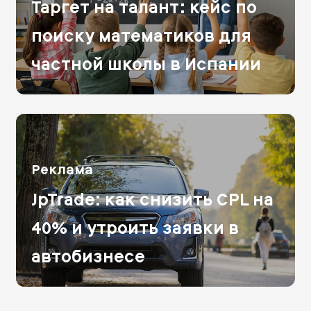
Таргет на талант: кейс по
поиску математиков для
частной школы в Испании
Реклама
JpTrade: как снизить CPL на
40% и утроить заявки в
автобизнесе