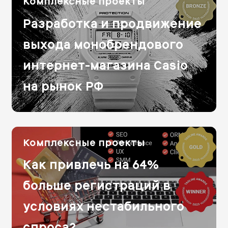
Комплексные проекты
Разработка и продвижение
выхода монобрендового
интернет-магазина Casio
на рынок РФ
Комплексные проекты
Как привлечь на 64%
больше регистраций в
условиях нестабильного
спроса?