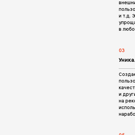
внешн
пользо
и т.д.
упрощ
в любо
03
Уника
Созда
пользо
качест
и друг
на рек
исполь
нарабо