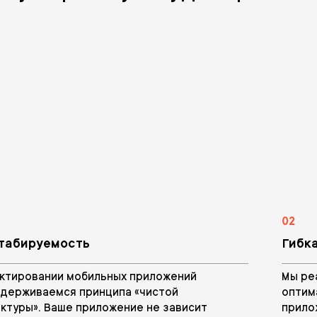
02
табируемость
Гибк
ектировании мобильных приложений
Мы ре
идерживаемся принципа «чистой
оптим
ктуры». Ваше приложение не зависит
прило