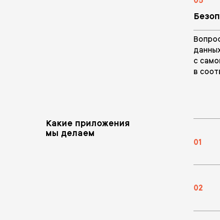
05
Безо
Вопрос
данных
с само
в соот
Какие приложения
мы делаем
01
02