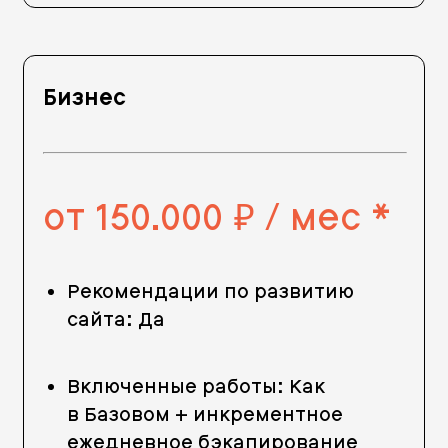
Бизнес
от 150.000
/ мес *
руб.
Рекомендации по развитию
сайта: Да
Включенные работы: Как
в Базовом + инкрементное
ежедневное бэкапирование