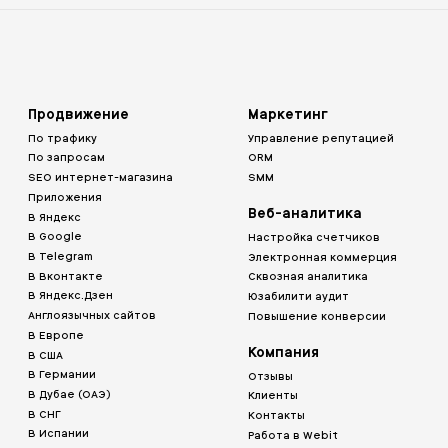
Продвижение
Маркетинг
По трафику
Управление репутацией
По запросам
ORM
SEO интернет-магазина
SMM
Приложения
Веб-аналитика
В Яндекс
В Google
Настройка счетчиков
В Telegram
Электронная коммерция
В Вконтакте
Сквозная аналитика
В Яндекс.Дзен
Юзабилити аудит
Англоязычных сайтов
Повышение конверсии
В Европе
Компания
В США
В Германии
Отзывы
В Дубае (ОАЭ)
Клиенты
В СНГ
Контакты
В Испании
Работа в Webit