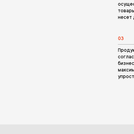
осущес
товары
несет 
03
Продум
соглас
бизнес
максим
упрост